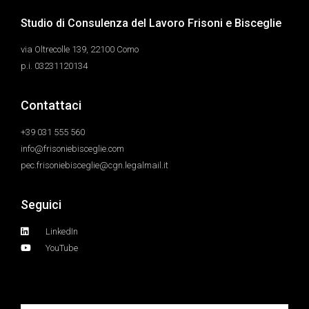
Studio di Consulenza del Lavoro Frisoni e Bisceglie
via Oltrecolle 139, 22100 Como
p.i. 03231120134
Contattaci
+39 031 555 560
info@frisoniebisceglie.com
pec.frisoniebisceglie@cgn.legalmail.it
Seguici
LinkedIn
YouTube