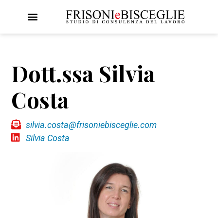
CONSULENZA DEL LAVORO
FORMAZIONE DELLE RISORSE
LAVORA CON NOI
AREA CLIENTI >
Dott.ssa Silvia
Costa
silvia.costa@frisoniebisceglie.com
Silvia Costa